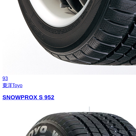
93
東洋
Toyo
SNOWPROX S 952