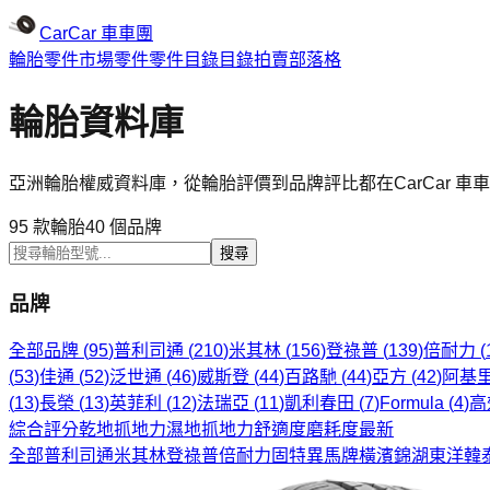
CarCar
車車團
輪胎
零件市場
零件
零件目錄
目錄
拍賣
部落格
輪胎資料庫
亞洲輪胎權威資料庫，從輪胎評價到品牌評比都在CarCar 車
95
款輪胎
40
個品牌
搜尋
品牌
全部品牌 (
95
)
普利司通
(
210
)
米其林
(
156
)
登祿普
(
139
)
倍耐力
(
(
53
)
佳通
(
52
)
泛世通
(
46
)
威斯登
(
44
)
百路馳
(
44
)
亞方
(
42
)
阿基
(
13
)
長榮
(
13
)
英菲利
(
12
)
法瑞亞
(
11
)
凱利春田
(
7
)
Formula
(
4
)
高
綜合評分
乾地抓地力
濕地抓地力
舒適度
磨耗度
最新
全部
普利司通
米其林
登祿普
倍耐力
固特異
馬牌
橫濱
錦湖
東洋
韓