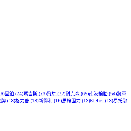
86
)
固鉑
(
74
)
瑪吉斯
(
73
)
飛隼
(
72
)
耐克森
(
65
)
南港輪胎
(
54
)
將軍
象牌
(
18
)
格力普
(
18
)
新得利
(
16
)
馬輪固力
(
13
)
Kleber
(
13
)
易托馳