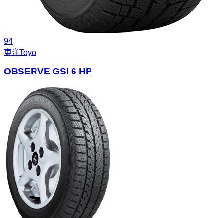
94
東洋
Toyo
OBSERVE GSI 6 HP