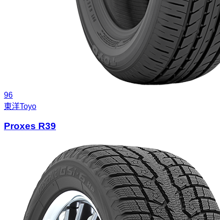
96
東洋
Toyo
Proxes R39