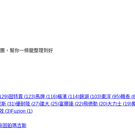
車團，幫你一條龍整理到好
129
)
固特異
(
123
)
馬牌
(
116
)
橫濱
(
114
)
錦湖
(
103
)
東洋
(
95
)
韓泰
(
里斯
(
31
)
優耐陸
(
27
)
建大
(
25
)
富爾達
(
22
)
飛德勒
(
20
)
大力士
(
19
)
效
(
3
)
Fuzion
(
1
)
泰
固鉑
瑪吉斯