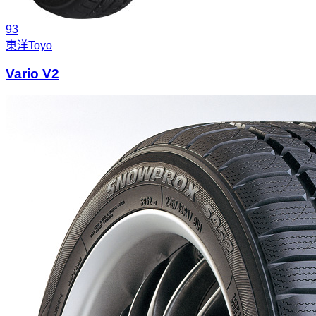
93
東洋
Toyo
Vario V2