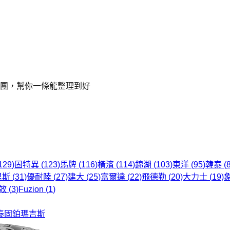
車團，幫你一條龍整理到好
129
)
固特異
(
123
)
馬牌
(
116
)
橫濱
(
114
)
錦湖
(
103
)
東洋
(
95
)
韓泰
(
里斯
(
31
)
優耐陸
(
27
)
建大
(
25
)
富爾達
(
22
)
飛德勒
(
20
)
大力士
(
19
)
效
(
3
)
Fuzion
(
1
)
泰
固鉑
瑪吉斯