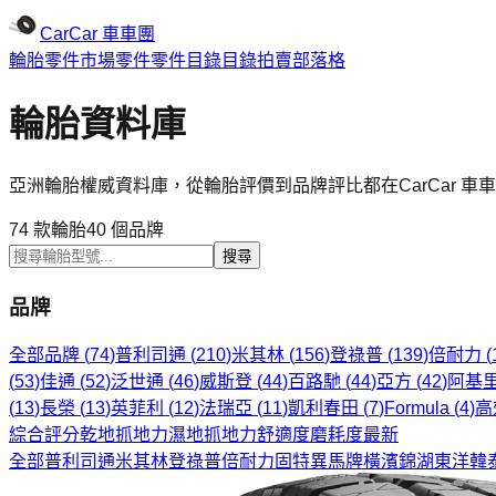
CarCar
車車團
輪胎
零件市場
零件
零件目錄
目錄
拍賣
部落格
輪胎資料庫
亞洲輪胎權威資料庫，從輪胎評價到品牌評比都在CarCar 車
74
款輪胎
40
個品牌
搜尋
品牌
全部品牌 (
74
)
普利司通
(
210
)
米其林
(
156
)
登祿普
(
139
)
倍耐力
(
(
53
)
佳通
(
52
)
泛世通
(
46
)
威斯登
(
44
)
百路馳
(
44
)
亞方
(
42
)
阿基
(
13
)
長榮
(
13
)
英菲利
(
12
)
法瑞亞
(
11
)
凱利春田
(
7
)
Formula
(
4
)
高
綜合評分
乾地抓地力
濕地抓地力
舒適度
磨耗度
最新
全部
普利司通
米其林
登祿普
倍耐力
固特異
馬牌
橫濱
錦湖
東洋
韓