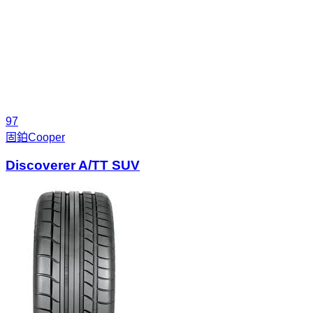
97
固鉑
Cooper
Discoverer A/TT SUV