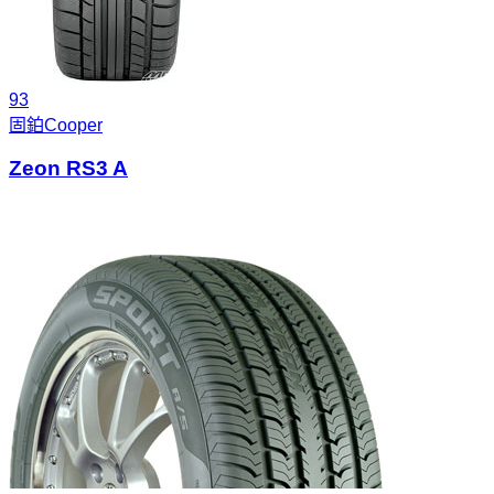
93
固鉑
Cooper
Zeon RS3 A