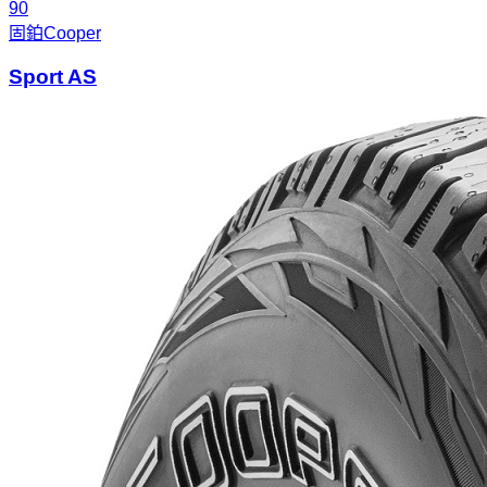
90
固鉑
Cooper
Sport AS