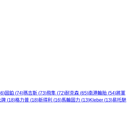
86
)
固鉑
(
74
)
瑪吉斯
(
73
)
飛隼
(
72
)
耐克森
(
65
)
南港輪胎
(
54
)
將軍
象牌
(
18
)
格力普
(
18
)
新得利
(
16
)
馬輪固力
(
13
)
Kleber
(
13
)
易托馳