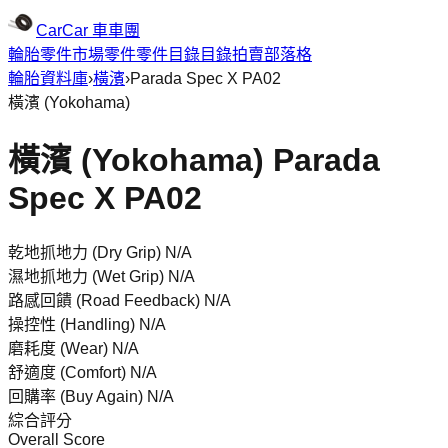
CarCar
車車團
輪胎
零件市場
零件
零件目錄
目錄
拍賣
部落格
輪胎資料庫
›
橫濱
›
Parada Spec X PA02
橫濱
(
Yokohama
)
橫濱 (Yokohama) Parada
Spec X PA02
乾地抓地力 (Dry Grip)
N/A
濕地抓地力 (Wet Grip)
N/A
路感回饋 (Road Feedback)
N/A
操控性 (Handling)
N/A
磨耗度 (Wear)
N/A
舒適度 (Comfort)
N/A
回購率 (Buy Again)
N/A
綜合評分
Overall Score