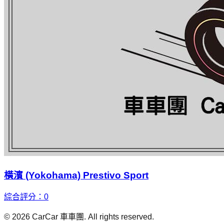
橫濱 (Yokohama) Prestivo Sport
綜合評分：
0
©
2026
CarCar 車車團. All rights reserved.