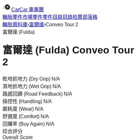
CarCar
車車團
輪胎
零件市場
零件
零件目錄
目錄
拍賣
部落格
輪胎資料庫
›
富爾達
›
Conveo Tour 2
富爾達
(
Fulda
)
富爾達 (Fulda) Conveo Tour
2
乾地抓地力 (Dry Grip)
N/A
濕地抓地力 (Wet Grip)
N/A
路感回饋 (Road Feedback)
N/A
操控性 (Handling)
N/A
磨耗度 (Wear)
N/A
舒適度 (Comfort)
N/A
回購率 (Buy Again)
N/A
綜合評分
Overall Score