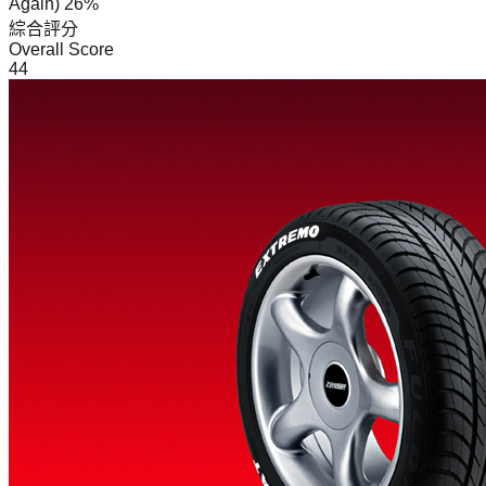
Again)
26%
綜合評分
Overall Score
44