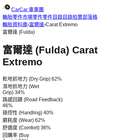
CarCar
車車團
輪胎
零件市場
零件
零件目錄
目錄
拍賣
部落格
輪胎資料庫
›
富爾達
›
Carat Extremo
富爾達
(
Fulda
)
富爾達 (Fulda) Carat
Extremo
乾地抓地力 (Dry Grip)
62%
濕地抓地力 (Wet
Grip)
34%
路感回饋 (Road Feedback)
46%
操控性 (Handling)
40%
磨耗度 (Wear)
62%
舒適度 (Comfort)
36%
回購率 (Buy